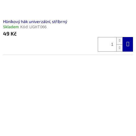
ů
Hliníkový hák univerzální, stříbrný
Skladem
Kód:
LIGHT066
49 Kč