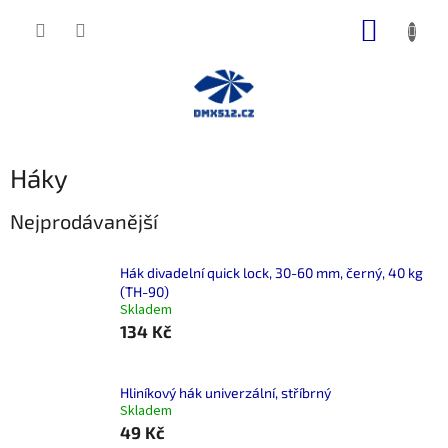
Přejít
NÁKUP
na
obsah
KOŠÍK
Háky
Nejprodávanější
Hák divadelní quick lock, 30-60 mm, černý, 40 kg
(TH-90)
Skladem
134 Kč
Hliníkový hák univerzální, stříbrný
Skladem
49 Kč