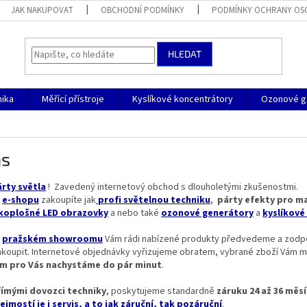
JAK NAKUPOVAT
OBCHODNÍ PODMÍNKY
PODMÍNKY OCHRANY OS
HLEDAT
nika
Měřící přístroje
Kyslíkové koncentrátory
Ozonové g
ás
rty světla
! Zavedený internetový obchod s dlouholetými zkušenostmi.
m
e-shopu
zakoupíte jak
profi světelnou techniku
,
párty efekty pro ma
koplošné LED obrazovky
a nebo také
ozonové generátory
a
kyslíkové
m
pražském showroomu
Vám rádi nabízené produkty předvedeme a zodpo
akoupit.
Internetové objednávky vyřizujeme obratem, vybrané zboží Vám 
m pro Vás nachystáme do pár minut
.
římými dovozci techniky
, poskytujeme standardně
záruku 24 až 36 měs
jmostí je i servis, a to jak záruční, tak pozáruční
.