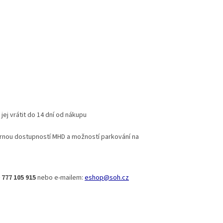
ej vrátit do 14 dní od nákupu
rnou dostupností MHD a možností parkování na
 777 105 915
nebo e-mailem:
eshop@soh.cz