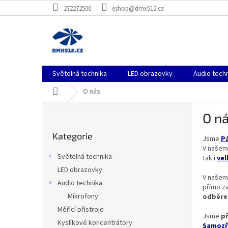
Přejít
272272500
eshop@dmx512.cz
na
obsah
Světelná technika
LED obrazovky
Audio tech
Domů
O nás
P
O n
o
Přeskočit
s
Kategorie
kategorie
Jsme
Pá
t
V naše
r
Světelná technika
tak i
vel
a
LED obrazovky
n
V naše
Audio technika
n
přímo z
í
Mikrofony
odběre
p
Měřící přístroje
Jsme
p
a
Kyslíkové koncentrátory
Samozře