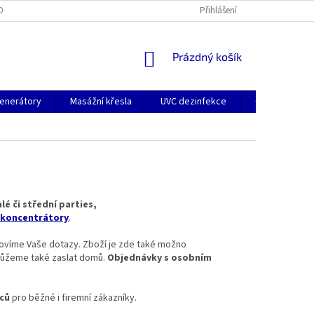
OBNÍCH ÚDAJŮ
Přihlášení
NÁKUPNÍ
Prázdný košík
KOŠÍK
enerátory
Masážní křesla
UVC dezinfekce
O nás
K
lé či střední parties,
 koncentrátory
.
víme Vaše dotazy. Zboží je zde také možno
můžeme také zaslat domů.
Objednávky s osobním
íců
pro běžné i firemní zákazníky.