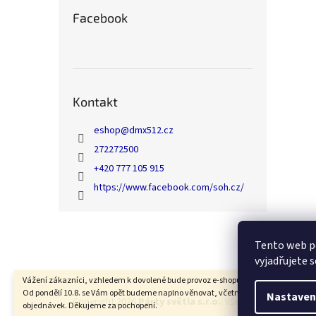
Facebook
Kontakt
eshop
@
dmx512.cz
272272500
+420 777 105 915
https://www.facebook.com/soh.cz/
Z
á
Tento web p
p
vyjadřujete s
a
t
Vážení zákazníci, vzhledem k dovolené bude provoz e-shopu od 6.8. do 7.8. přeruš
Od pondělí 10.8. se Vám opět budeme naplno věnovat, včetně expedice Vašich
í
Nastaven
Copyright 2026
Párty světla s.r.o.
. Všechna práva vyhra
objednávek. Děkujeme za pochopení.