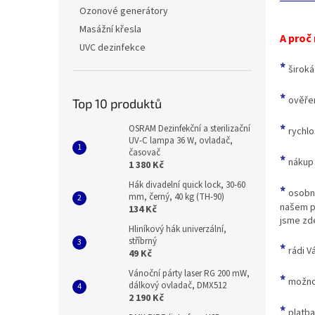
n
Ozonové generátory
e
Masážní křesla
l
A proč
UVC dezinfekce
*
široká
*
ověřen
Top 10 produktů
*
OSRAM Dezinfekční a sterilizační
rychlo
UV-C lampa 36 W, ovladač,
časovač
*
nákup 
1 380 Kč
Hák divadelní quick lock, 30-60
*
osobní
mm, černý, 40 kg (TH-90)
našem 
134 Kč
jsme zde
Hliníkový hák univerzální,
stříbrný
*
rádi V
49 Kč
Vánoční párty laser RG 200 mW,
*
možnos
dálkový ovladač, DMX512
2 190 Kč
*
platba 