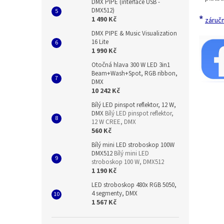
DMX PIPE (interface USB -
DMX512)
*
1 490 Kč
záručn
DMX PIPE & Music Visualization
16 Lite
1 990 Kč
Otočná hlava 300 W LED 3in1
Beam+Wash+Spot, RGB ribbon,
DMX
10 242 Kč
Bílý LED pinspot reflektor, 12 W,
DMX
Bílý LED pinspot reflektor,
12 W CREE, DMX
560 Kč
Bílý mini LED stroboskop 100W
DMX512
Bílý mini LED
stroboskop 100 W, DMX512
1 190 Kč
LED stroboskop 480x RGB 5050,
4 segmenty, DMX
1 567 Kč