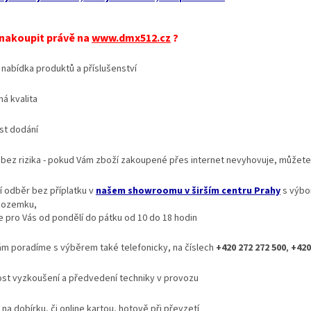
 nakoupit právě na
www.dmx512.cz
?
 nabídka produktů a příslušenství
á kvalita
st dodání
bez rizika - pokud Vám zboží zakoupené přes internet nevyhovuje, můžete j
 odběr bez příplatku v
našem showroomu v širším centru Prahy
s výbo
pozemku,
 pro Vás od pondělí do pátku od 10 do 18 hodin
ám poradíme s výběrem také telefonicky, na číslech
+420 272 272 500
,
+420
t vyzkoušení a předvedení techniky v provozu
na dobírku, či online kartou, hotově při převzetí