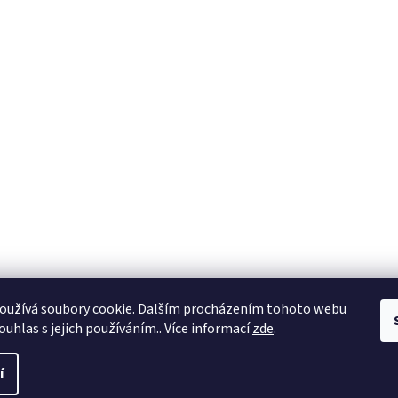
Prezentace SOH.cz
E-shop SOH.cz
oužívá soubory cookie. Dalším procházením tohoto webu
ouhlas s jejich používáním.. Více informací
zde
.
en.
í
zena.