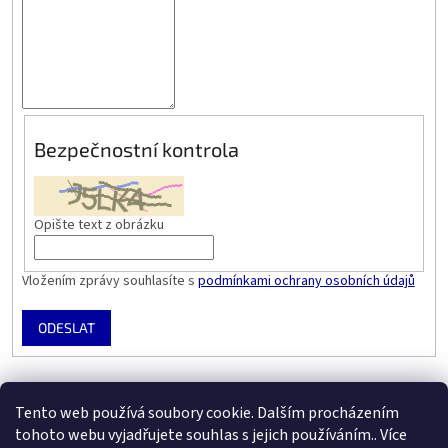
Bezpečnostní kontrola
Opište text z obrázku
Vložením zprávy souhlasíte s
podmínkami ochrany osobních údajů
ODESLAT
Z
á
Tento web používá soubory cookie. Dalším procházením
Prezentace SOH.cz
E-shop SOH.cz
p
tohoto webu vyjadřujete souhlas s jejich používáním.. Více