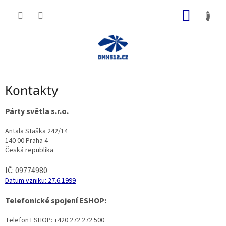
Přejít
NÁKUP
na
obsah
KOŠÍK
Kontakty
Párty světla s.r.o.
Antala Staška 242/14
140 00 Praha 4
Česká republika
IČ: 09774980
Datum vzniku: 27.6.1999
Telefonické spojení ESHOP:
Telefon ESHOP: +420 272 272 500