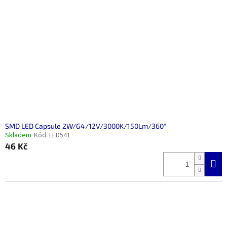
s
k
p
t
r
ů
o
d
u
k
t
ů
SMD LED Capsule 2W/G4/12V/3000K/150Lm/360°
Skladem
Kód:
LED541
46 Kč