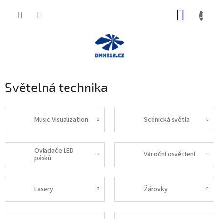
Přejít
NÁKUP
na
obsah
KOŠÍK
Světelná technika
Music Visualization
Scénická světla
Ovladače LED
Vánoční osvětlení
pásků
Lasery
Žárovky