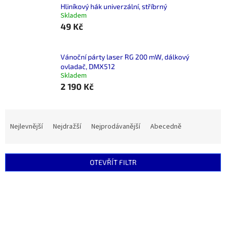
Hliníkový hák univerzální, stříbrný
Skladem
49 Kč
Vánoční párty laser RG 200 mW, dálkový
ovladač, DMX512
Skladem
2 190 Kč
Ř
a
Nejlevnější
Nejdražší
Nejprodávanější
Abecedně
z
e
n
OTEVŘÍT FILTR
í
p
V
r
ý
o
p
d
i
u