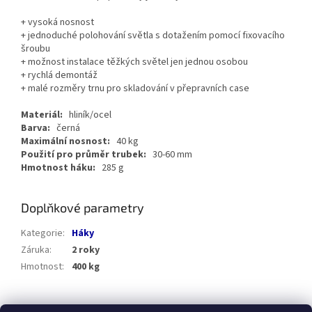
+ vysoká nosnost
+ jednoduché polohování světla s dotažením pomocí fixovacího
šroubu
+ možnost instalace těžkých světel jen jednou osobou
+ rychlá demontáž
+ malé rozměry trnu pro skladování v přepravních case
Materiál:
hliník/ocel
Barva:
černá
Maximální nosnost:
40 kg
Použití pro průměr trubek:
30-60 mm
Hmotnost háku:
285 g
Doplňkové parametry
Kategorie
:
Háky
Záruka
:
2 roky
Hmotnost
:
400 kg
Z