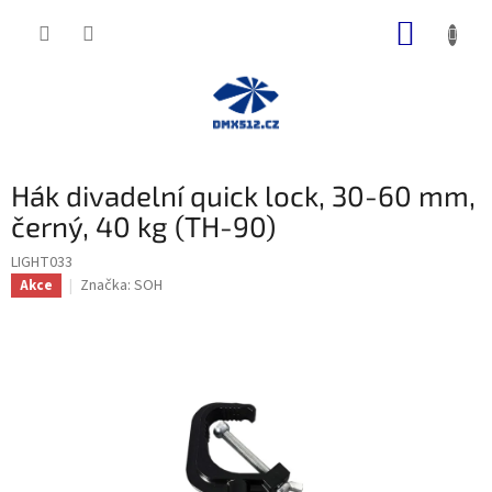
Přejít
NÁKUP
na
obsah
KOŠÍK
Hák divadelní quick lock, 30-60 mm,
černý, 40 kg (TH-90)
LIGHT033
Značka:
SOH
Akce