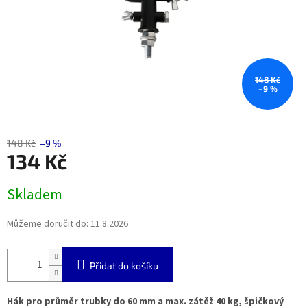
148 Kč
–9 %
148 Kč
–9 %
134 Kč
Měrná
Skladem
cena:
Můžeme doručit do:
11.8.2026
Přidat do košíku
Hák pro průměr trubky do 60 mm a max. zátěž 40 kg, špičkový