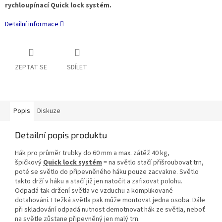
rychloupínací Quick lock systém.
Detailní informace
ZEPTAT SE
SDÍLET
Popis
Diskuze
Detailní popis produktu
Hák pro průměr trubky do 60 mm a max. zátěž 40 kg,
špičkový
Quick lock systém
= na světlo stačí přišroubovat trn,
poté se světlo do připevněného háku pouze zacvakne. Světlo
takto drží v háku a stačí již jen natočit a zafixovat polohu.
Odpadá tak držení světla ve vzduchu a komplikované
dotahování. I težká světla pak může montovat jedna osoba. Dále
při skladování odpadá nutnost demotnovat hák ze světla, neboť
na světle zůstane připevněný jen malý trn.