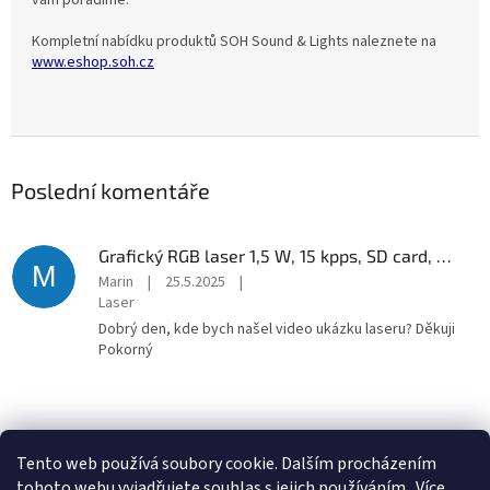
vám poradíme.
v
Kompletní nabídku produktů SOH Sound & Lights naleznete na
ě
www.eshop.soh.cz
t
e
l
n
Poslední komentáře
á
a
Grafický RGB laser 1,5 W, 15 kpps, SD card, DMX, ILDA
a
M
Marin
|
25.5.2025
|
u
Laser
d
Dobrý den, kde bych našel video ukázku laseru? Děkuji
Pokorný
i
o
t
Z
e
á
Tento web používá soubory cookie. Dalším procházením
Prezentace SOH.cz
E-shop SOH.cz
c
p
tohoto webu vyjadřujete souhlas s jejich používáním.. Více