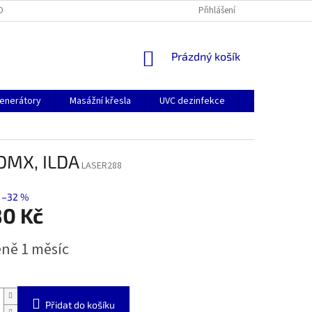
OBNÍCH ÚDAJŮ
Přihlášení
NÁKUPNÍ
Prázdný košík
KOŠÍK
enerátory
Masážní křesla
UVC dezinfekce
O nás
K
 DMX, ILDA
LASER288
–32 %
80 Kč
ně 1 měsíc
Přidat do košíku