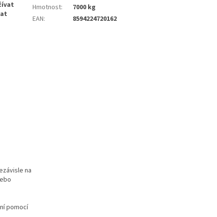
žívat
Hmotnost
:
7000 kg
dat
EAN
:
8594224720162
ezávisle na
nebo
ení pomocí