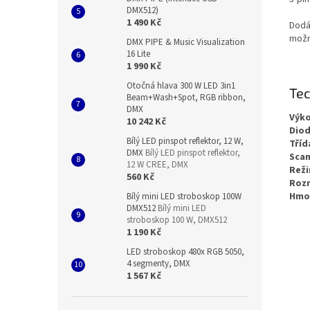
DMX512)
1 490 Kč
Dodá
možn
DMX PIPE & Music Visualization
16 Lite
1 990 Kč
Otočná hlava 300 W LED 3in1
Tec
Beam+Wash+Spot, RGB ribbon,
DMX
Výko
10 242 Kč
Diod
Bílý LED pinspot reflektor, 12 W,
Tříd
DMX
Bílý LED pinspot reflektor,
Scan
12 W CREE, DMX
Reži
560 Kč
Roz
Hmo
Bílý mini LED stroboskop 100W
DMX512
Bílý mini LED
stroboskop 100 W, DMX512
1 190 Kč
LED stroboskop 480x RGB 5050,
4 segmenty, DMX
1 567 Kč