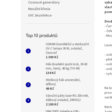
vyba
Ozonové generátory
vlas
Masážní křesla
pomo
UVC dezinfekce
Diod
- Če
- Ze
Top 10 produktů
- Mo
OSRAM Dezinfekční a sterilizační
Laser
UV-C lampa 36 W, ovladač,
časovač
- ov
1 380 Kč
- pl
- ovl
Hák divadelní quick lock, 30-60
mm, černý, 40 kg (TH-90)
- ovl
134 Kč
- vyt
Hliníkový hák univerzální,
stříbrný
Na l
49 Kč
prov
Vánoční párty laser RG 200 mW,
verti
dálkový ovladač, DMX512
2 190 Kč
Nast
3-pi
DMX PIPE (interface USB -