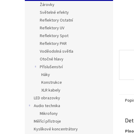
n
Žárovky
e
Světelné efekty
l
Reflektory Ostatní
Reflektory UV
Reflektory Spot
Reflektory PAR
Voděodolná světla
Otočné hlavy
Příslušenství
Háky
Konstrukce
XLR kabely
LED obrazovky
Popi
Audio technika
Mikrofony
Det
Měřící přístroje
Kyslíkové koncentrátory
Plno