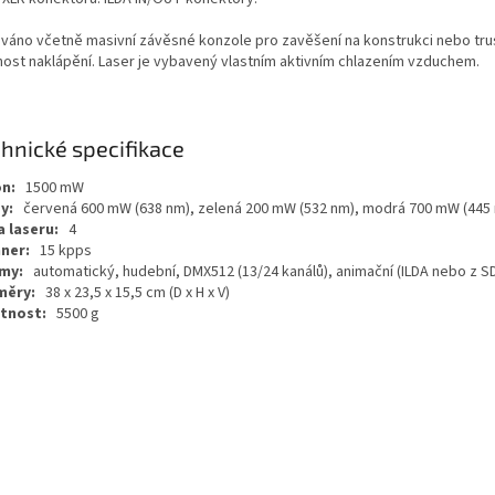
váno včetně masivní závěsné konzole pro zavěšení na konstrukci nebo tru
ost naklápění. Laser je vybavený vlastním aktivním chlazením vzduchem.
hnické specifikace
n:
1500 mW
y:
červená 600 mW (638 nm), zelená 200 mW (532 nm), modrá 700 mW (445
a laseru:
4
ner:
15 kpps
my:
automatický, hudební, DMX512 (13/24 kanálů), animační (ILDA nebo z SD
měry:
38 x 23,5 x 15,5 cm (D x H x V)
tnost:
5500 g