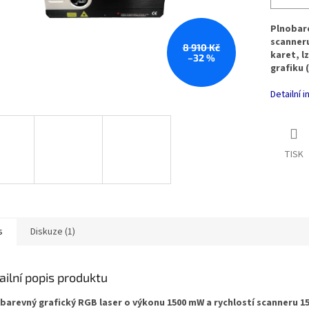
Plnobare
scanner
8 910 Kč
karet, l
–32 %
grafiku 
Detailní 
TISK
s
Diskuze (1)
ailní popis produktu
barevný grafický RGB laser o výkonu 1500 mW a rychlostí scanneru 1