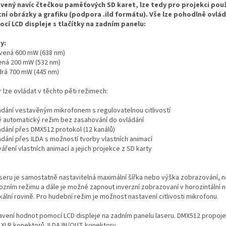
vený navíc čtečkou paměťových SD karet, lze tedy pro projekci pou
tní obrázky a grafiku (podpora .ild formátu). Vše lze pohodlně ovlá
cí LCD displeje s tlačítky na zadním panelu:
y:
rvená 600 mW (638 nm)
lená 200 mW (532 nm)
drá 700 mW (445 nm)
 lze ovládat v těchto pěti režimech:
ládání vestavěným mikrofonem s regulovatelnou citlivostí
ně automatický režim bez zasahování do ovládání
ádání přes DMX512 protokol (12 kanálů)
ádání přes ILDA s možností tvorby vlastních animací
váření vlastních animací a jejich projekce z SD karty
aseru je samostatně nastavitelná maximální šířka nebo výška zobrazování, n
ozním režimu a dále je možné zapnout inverzní zobrazovaní v horozintální 
kální rovině. Pro hudební režim je možnost nastavení citlivosti mikrofonu.
avení hodnot pomocí LCD displeje na zadním panelu laseru. DMX512 propoj
n XLR konektorů. ILDA IN/OUT konektory.