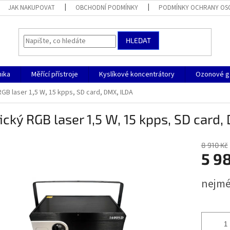
JAK NAKUPOVAT
OBCHODNÍ PODMÍNKY
PODMÍNKY OCHRANY OS
HLEDAT
nika
Měřící přístroje
Kyslíkové koncentrátory
Ozonové g
RGB laser 1,5 W, 15 kpps, SD card, DMX, ILDA
ický RGB laser 1,5 W, 15 kpps, SD card,
8 910 Kč
5 9
Měrná
nejmé
cena: