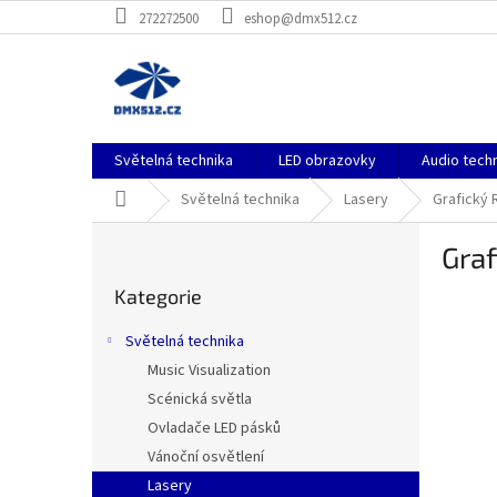
Přejít
272272500
eshop@dmx512.cz
na
obsah
Světelná technika
LED obrazovky
Audio tech
Domů
Světelná technika
Lasery
Grafický 
P
Graf
o
Přeskočit
s
Kategorie
kategorie
t
r
Světelná technika
a
Music Visualization
n
Scénická světla
n
í
Ovladače LED pásků
p
Vánoční osvětlení
a
Lasery