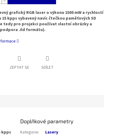
vný grafický RGB laser o výkonu 1500 mW a rychlostí
u 15 kpps vybavený navíc čtečkou paměťových SD
ze tedy pro projekci používat vlastní obrázky a
(podpora .ild formátu).
informace
ZEPTAT SE
SDÍLET
Doplňkové parametry
5 kpps
Kategorie
:
Lasery