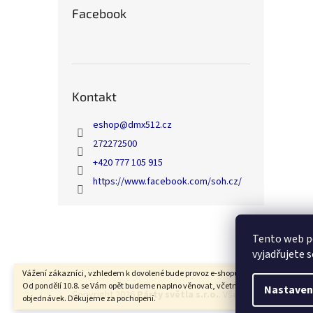
Facebook
Kontakt
eshop
@
dmx512.cz
272272500
+420 777 105 915
https://www.facebook.com/soh.cz/
Z
á
Tento web p
p
vyjadřujete s
a
t
Vážení zákazníci, vzhledem k dovolené bude provoz e-shopu od 6.8. do 7.8. přeruš
Od pondělí 10.8. se Vám opět budeme naplno věnovat, včetně expedice Vašich
í
Nastaven
Copyright 2026
Párty světla s.r.o.
. Všechna práva vyhra
objednávek. Děkujeme za pochopení.