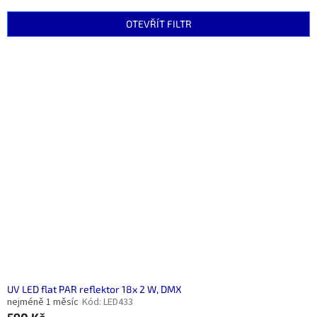
e
n
OTEVŘÍT FILTR
í
p
V
r
ý
o
p
d
i
u
s
k
p
t
r
ů
o
d
u
k
t
ů
UV LED flat PAR reflektor 18x 2 W, DMX
nejméně 1 měsíc
Kód:
LED433