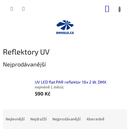
Přejít
NÁKUP
na
obsah
KOŠÍK
Reflektory UV
Nejprodávanější
UV LED flat PAR reflektor 18x 2 W, DMX
nejméně 1 měsíc
590 Kč
Ř
a
Nejlevnější
Nejdražší
Nejprodávanější
Abecedně
z