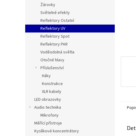
n
Žárovky
e
Světelné efekty
l
Reflektory Ostatní
Reflektory UV
Reflektory Spot
Reflektory PAR
Voděodolná světla
Otočné hlavy
Příslušenství
Háky
Konstrukce
XLR kabely
LED obrazovky
Audio technika
Popi
Mikrofony
Měřící přístroje
Det
Kyslíkové koncentrátory