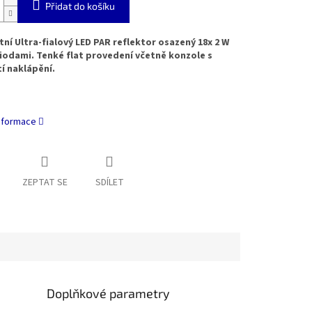
Přidat do košíku
í Ultra-fialový LED PAR reflektor osazený 18x 2 W
iodami. Tenké flat provedení včetně konzole s
í naklápění.
informace
ZEPTAT SE
SDÍLET
Doplňkové parametry