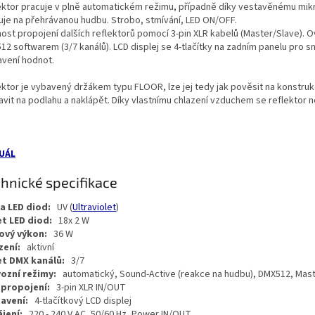
ektor pracuje v plně automatickém režimu, případně díky vestavěnému mik
uje na přehrávanou hudbu. Strobo, stmívání, LED ON/OFF.
ost propojení dalších reflektorů pomocí 3-pin XLR kabelů (Master/Slave). O
12 softwarem (3/7 kanálů). LCD displej se 4-tlačítky na zadním panelu pro 
avení hodnot.
ktor je vybavený držákem typu FLOOR, lze jej tedy jak pověsit na konstrukci
avit na podlahu a naklápět. Díky vlastnímu chlazení vzduchem se reflektor n
UÁL
hnické specifikace
a LED diod:
UV (
Ultraviolet
)
t LED diod:
18x 2 W
ový výkon:
36 W
zení:
aktivní
t DMX kanálů:
3/7
ozní režimy:
automatický, Sound-Active (reakce na hudbu), DMX512, Mas
propojení:
3-pin XLR IN/OUT
avení:
4-tlačítkový LCD displej
jení:
220 - 240 V AC, 50/60 Hz, Power IN/OUT