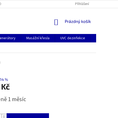
OBNÍCH ÚDAJŮ
Přihlášení
NÁKUPNÍ
Prázdný košík
KOŠÍK
enerátory
Masážní křesla
UVC dezinfekce
O nás
K
3
14 %
 Kč
ně 1 měsíc