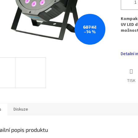
Kompaktn
UV LED d
687 Kč
možnost
–14 %
Detailní 
TISK
s
Diskuze
ailní popis produktu