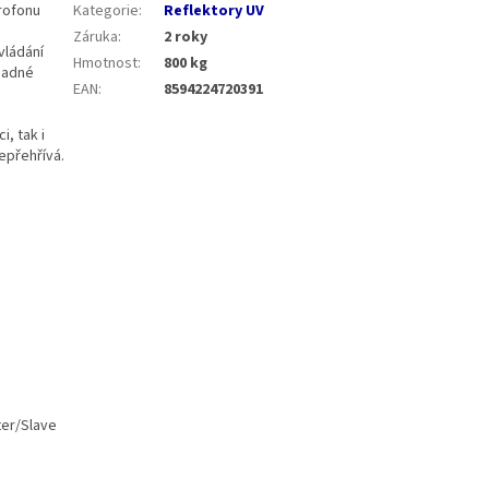
rofonu
Kategorie
:
Reflektory UV
Záruka
:
2 roky
vládání
Hmotnost
:
800 kg
snadné
EAN
:
8594224720391
, tak i
epřehřívá.
ter/Slave