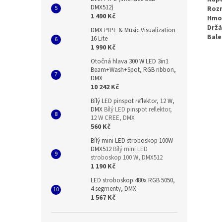
DMX512)
Roz
1 490 Kč
Hmo
Držá
DMX PIPE & Music Visualization
Bale
16 Lite
1 990 Kč
Otočná hlava 300 W LED 3in1
Beam+Wash+Spot, RGB ribbon,
DMX
10 242 Kč
Bílý LED pinspot reflektor, 12 W,
DMX
Bílý LED pinspot reflektor,
12 W CREE, DMX
560 Kč
Bílý mini LED stroboskop 100W
DMX512
Bílý mini LED
stroboskop 100 W, DMX512
1 190 Kč
LED stroboskop 480x RGB 5050,
4 segmenty, DMX
1 567 Kč