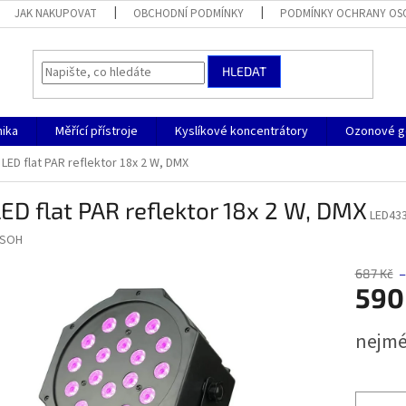
JAK NAKUPOVAT
OBCHODNÍ PODMÍNKY
PODMÍNKY OCHRANY OS
HLEDAT
nika
Měřící přístroje
Kyslíkové koncentrátory
Ozonové g
 LED flat PAR reflektor 18x 2 W, DMX
ED flat PAR reflektor 18x 2 W, DMX
LED43
SOH
687 Kč
–
590
Měrná
nejmé
cena: