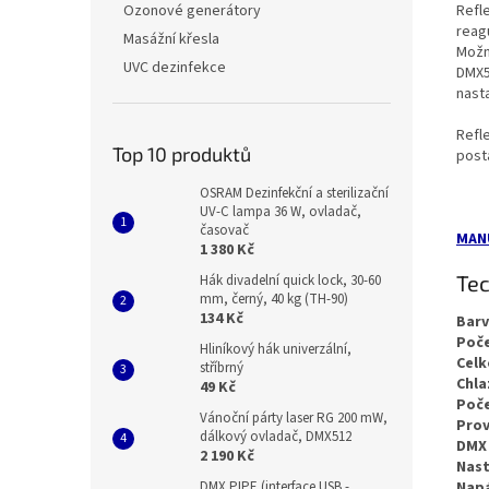
Refl
Ozonové generátory
reag
Masážní křesla
Možn
UVC dezinfekce
DMX5
nast
Refle
Top 10 produktů
post
OSRAM Dezinfekční a sterilizační
UV-C lampa 36 W, ovladač,
časovač
MAN
1 380 Kč
Tec
Hák divadelní quick lock, 30-60
mm, černý, 40 kg (TH-90)
134 Kč
Barv
Poče
Hliníkový hák univerzální,
Celk
stříbrný
Chla
49 Kč
Poče
Vánoční párty laser RG 200 mW,
Prov
dálkový ovladač, DMX512
DMX 
2 190 Kč
Nast
DMX PIPE (interface USB -
Napá