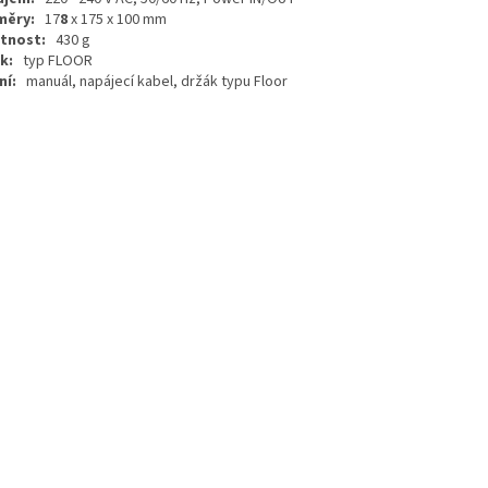
měry:
17
8
x 175 x 100 mm
tnost:
430 g
k:
typ FLOOR
ní:
manuál, napájecí kabel, držák typu Floor