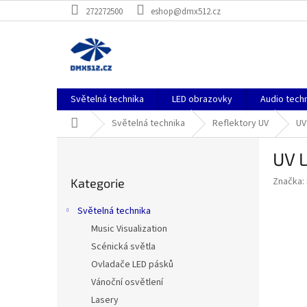
Přejít
272272500
eshop@dmx512.cz
na
obsah
Světelná technika
LED obrazovky
Audio tech
Domů
Světelná technika
Reflektory UV
UV
P
UV L
o
Přeskočit
s
Značka:
Kategorie
kategorie
t
r
Světelná technika
a
Music Visualization
n
Scénická světla
n
í
Ovladače LED pásků
p
Vánoční osvětlení
a
Lasery