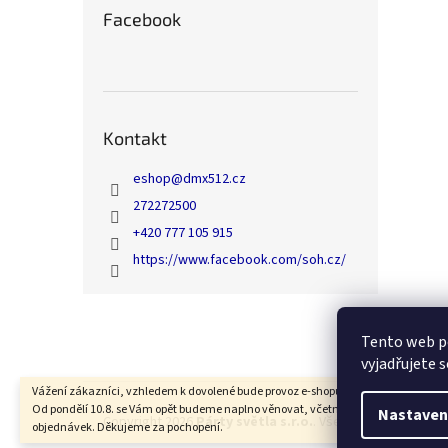
Facebook
Kontakt
eshop
@
dmx512.cz
272272500
+420 777 105 915
https://www.facebook.com/soh.cz/
Z
á
Tento web p
p
vyjadřujete s
a
t
Vážení zákazníci, vzhledem k dovolené bude provoz e-shopu od 6.8. do 7.8. přeruš
Od pondělí 10.8. se Vám opět budeme naplno věnovat, včetně expedice Vašich
í
Nastaven
Copyright 2026
Párty světla s.r.o.
. Všechna práva vyhra
objednávek. Děkujeme za pochopení.