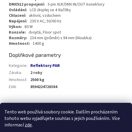
DMX512 propojení:
3-pin XLR/DMX IN/OUT konektory
Ovládání:
LCD displej se 4 tlačítky
Chlazení:
aktivní, vzduchem
Napájení:
230 V AC, 50/60 Hz
Výkon:
80 W
Konzole:
dvojitá, Floor spot
Rozměry:
234 mm (průměr) x 94 mm (hloubka)
Hmotnost:
1400 g
Doplňkové parametry
Kategorie
:
Reflektory PAR
Záruka
:
2 roky
Hmotnost
:
2500 kg
EAN
:
8594224720384
Z
á
Tento web používá soubory cookie. Dalším procházením
Prezentace SOH.cz
E-shop SOH.cz
p
tohoto webu vyjadřujete souhlas s jejich používáním.. Více
a
informací
zde
.
t