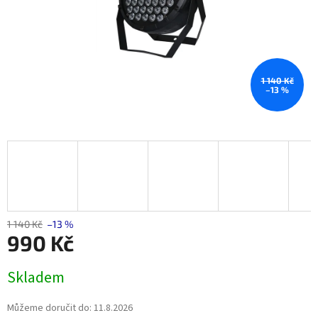
1 140 Kč
–13 %
1 140 Kč
–13 %
990 Kč
Měrná
Skladem
cena:
Můžeme doručit do:
11.8.2026