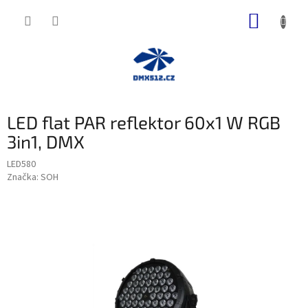
Přejít
NÁKUP
na
obsah
KOŠÍK
LED flat PAR reflektor 60x1 W RGB
3in1, DMX
LED580
Značka:
SOH