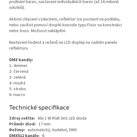
prolínání barev, nastavení individuálních barev (až 16 milionů
odstínů).
Aktivní chlazení vzduchem, reflektor lze postavit na podlahu,
nebo zavěsit pomocí dvojité konzole typu Floor na konstrukci
nebo truss. Možnost naklápění.
Nastavení hodnot a režimů na LCD displeji na zadním panelu
reflektoru.
DMX kanály:
1- dimmer
2- červená
3- zelená
4- modrá
5- strobo
6- macro
Technické specifikace
Zdroj světla:
60x 1 W RGB 3in1 LED dioda
Průměr diod:
17 mm
Režimy:
automatický, hudební, DMX
DMX512 kanály:
6