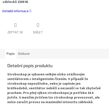
záblesků 1500 W.
Detailní informace
ZEPTAT SE
SDÍLET
Popis
Diskuze
Detailní popis produktu
Stroboskop je vybaven velkým nízko otáčkovým
ventilátorem s inteligentním řízením. V případě že
stroboskop nepoužíváte, nebo je zapínán jen
krátkodobě, ventilátor neběží a nezanáší se tak zbytečně
prachem. Pro plný výkon stroboskopu je potřeba 16 A
jističe. S menším jističem lze stroboskop provozovat, ale
nelze zaručit provoz na maximální intenzitu záblesků.