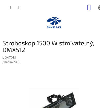
Přejít
NÁKUP
na
obsah
KOŠÍK
Stroboskop 1500 W stmívatelný,
DMX512
LIGHT039
Značka:
SOH