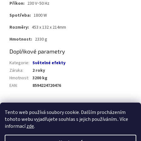
Příkon:
230 V~50 Hz
Spotřeba:
1800 W
Rozměry:
453 x 132 x 214mm
Hmotnost:
2330 g
Doplňkové parametry
Kategorie
:
Světelné efekty
Záruka
:
2 roky
Hmotnost
:
3200 kg
EAN
:
8594224720476
Z
á
Tento web používá soubory cookie. Dalším procházením
Prezentace SOH.cz
E-shop SOH.cz
p
tohoto webu vyjadřujete souhlas s jejich používáním.. Více
a
informací
zde
.
t
í