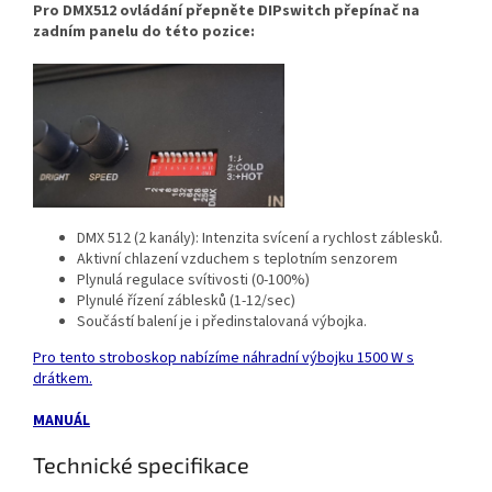
Pro DMX512 ovládání přepněte DIPswitch přepínač na
zadním panelu do této pozice:
DMX 512 (2 kanály): Intenzita svícení a rychlost záblesků.
Aktivní chlazení vzduchem s teplotním senzorem
Plynulá regulace svítivosti (0-100%)
Plynulé řízení záblesků (1-12/sec)
Součástí balení je i předinstalovaná výbojka.
Pro tento stroboskop nabízíme náhradní výbojku 1500 W s
drátkem.
MANUÁL
Technické specifikace