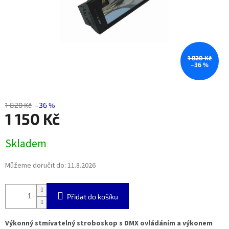
1 820 Kč
–36 %
1 820 Kč
–36 %
1 150 Kč
Měrná
Skladem
cena:
Můžeme doručit do:
11.8.2026
Přidat do košíku
Výkonný stmívatelný stroboskop s DMX ovládáním a výkonem