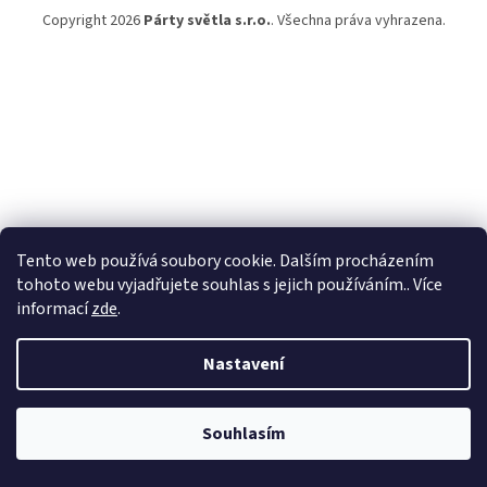
Copyright 2026
Párty světla s.r.o.
. Všechna práva vyhrazena.
Tento web používá soubory cookie. Dalším procházením
tohoto webu vyjadřujete souhlas s jejich používáním.. Více
informací
zde
.
Nastavení
Vážení zákazníci, vzhledem k dovolené bude provoz e-shopu od 6.8. do
7.8. přerušen. Od pondělí 10.8. se Vám opět budeme naplno věnovat,
Souhlasím
včetně expedice Vašich objednávek. Děkujeme za pochopení.