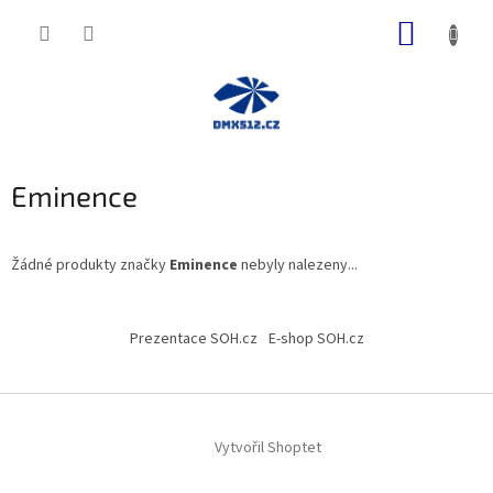
Přejít
NÁKUP
na
obsah
KOŠÍK
Eminence
Žádné produkty značky
Eminence
nebyly nalezeny...
Z
á
Prezentace SOH.cz
E-shop SOH.cz
p
a
t
í
Vytvořil Shoptet