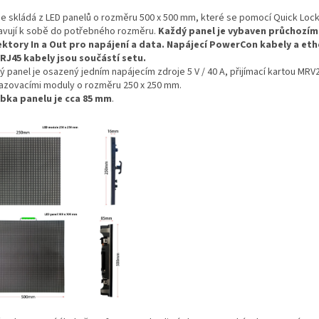
se skládá z LED panelů o rozměru 500 x 500 mm, které se pomocí Quick Loc
avují k sobě do potřebného rozměru.
Každý panel je vybaven průchozím
ktory In a Out pro napájení a data. Napájecí PowerCon kabely a et
RJ45 kabely jsou součástí setu.
 panel je osazený jedním napájecím zdroje 5 V / 40 A, přijímací kartou MRV2
azovacími moduly o rozměru 250 x 250 mm.
bka panelu je cca 85 mm
.