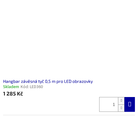
i
r
s
o
p
d
r
u
o
k
d
t
u
ů
k
t
ů
Hangbar závěsná tyč 0,5 m pro LED obrazovky
Skladem
Kód:
LED360
1 285 Kč