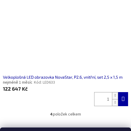
Velkoplošná LED obrazovka NovaStar, P2.6, vnitřní, set 2,5 x 1,5 m
nejméně 1 měsíc
Kód:
LED633
122 647 Kč
4
položek celkem
O
v
l
Z